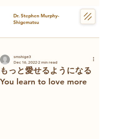
Dr. Stephen Murphy-
Shigematsu
smshige3
Dec 16, 2022
2 min read
もっと愛せるようになる
You learn to love more