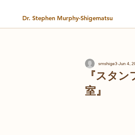
Dr. Stephen Murphy-Shigematsu
All Posts
smshige3
Jun 4, 2
『スタン
室』